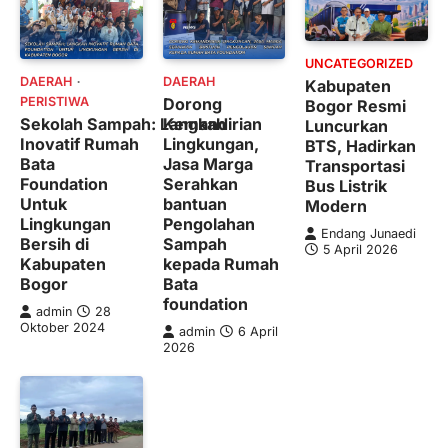
UNCATEGORIZED
DAERAH
DAERAH
Kabupaten
PERISTIWA
Dorong
Bogor Resmi
Sekolah Sampah: Langkah
Kemandirian
Luncurkan
Inovatif Rumah
Lingkungan,
BTS, Hadirkan
Bata
Jasa Marga
Transportasi
Foundation
Serahkan
Bus Listrik
Untuk
bantuan
Modern
Lingkungan
Pengolahan
Endang Junaedi
Bersih di
Sampah
5 April 2026
Kabupaten
kepada Rumah
Bogor
Bata
foundation
admin
28
Oktober 2024
admin
6 April
2026