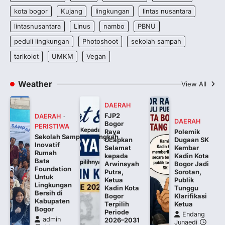
kota bogor
Kujang
lingkungan
lintas nusantara
lintasnusantara
Linus
nambo
PBNU
peduli lingkungan
Photoshoot
sekolah sampah
tarikolot
UMKM
Vegan
Weather
View All
DAERAH
FJP2
DAERAH
DAERAH
Bogor
PERISTIWA
Raya
Polemik
Sekolah Sampah: Langkah
Ucapkan
Dugaan SK
Inovatif
Selamat
Kembar
Rumah
kepada
Kadin Kota
Bata
Arwinsyah
Bogor Jadi
Foundation
Putra,
Sorotan,
Untuk
Ketua
Publik
Lingkungan
Kadin Kota
Tunggu
Bersih di
Bogor
Klarifikasi
Kabupaten
Terpilih
Ketua
Bogor
Periode
Endang
admin
2026–2031
Junaedi