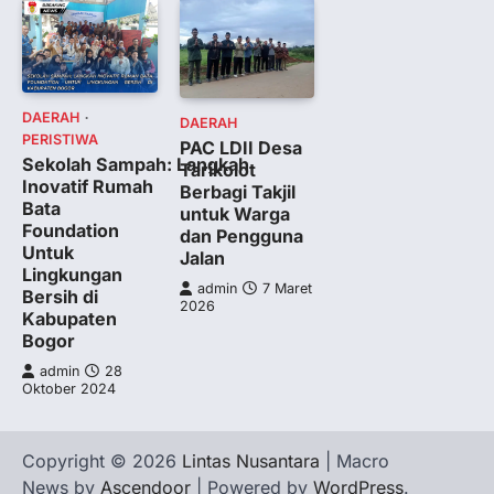
DAERAH
DAERAH
PERISTIWA
PAC LDII Desa
Sekolah Sampah: Langkah
Tarikolot
Inovatif Rumah
Berbagi Takjil
Bata
untuk Warga
Foundation
dan Pengguna
Untuk
Jalan
Lingkungan
admin
7 Maret
Bersih di
2026
Kabupaten
Bogor
admin
28
Oktober 2024
Copyright © 2026
Lintas Nusantara
| Macro
News by
Ascendoor
| Powered by
WordPress
.