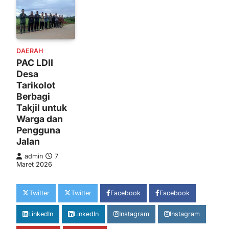
DAERAH
PAC LDII
Desa
Tarikolot
Berbagi
Takjil untuk
Warga dan
Pengguna
Jalan
admin
7
Maret 2026
Twitter
Twitter
Facebook
Facebook
LinkedIn
LinkedIn
Instagram
Instagram