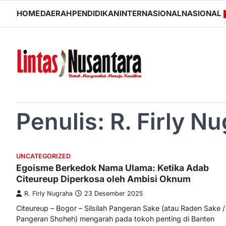
Skip
HOME
DAERAH
PENDIDIKAN
INTERNASIONAL
NASIONAL
to
content
Penulis:
R. Firly N
UNCATEGORIZED
Egoisme Berkedok Nama Ulama: Ketika Adab
Citeureup Diperkosa oleh Ambisi Oknum
R. Firly Nugraha
23 Desember 2025
Citeureup – Bogor – Silsilah Pangeran Sake (atau Raden Sake /
Pangeran Shoheh) mengarah pada tokoh penting di Banten