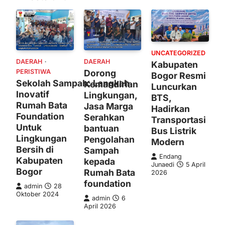
UNCATEGORIZED
DAERAH
DAERAH
Kabupaten
PERISTIWA
Dorong
Bogor Resmi
Sekolah Sampah: Langkah
Kemandirian
Luncurkan
Inovatif
Lingkungan,
BTS,
Rumah Bata
Jasa Marga
Hadirkan
Foundation
Serahkan
Transportasi
Untuk
bantuan
Bus Listrik
Lingkungan
Pengolahan
Modern
Bersih di
Sampah
Endang
Kabupaten
kepada
Junaedi
5 April
Bogor
Rumah Bata
2026
foundation
admin
28
Oktober 2024
admin
6
April 2026