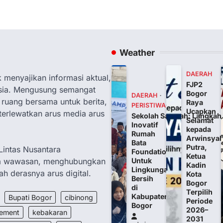
Weather
DAERAH
 menyajikan informasi aktual,
FJP2
nesia. Mengusung semangat
Bogor
DAERAH
ruang bersama untuk berita,
Raya
PERISTIWA
Ucapkan
 terlewatkan arus media arus
Sekolah Sampah: Langkah
Selamat
Inovatif
kepada
Rumah
Arwinsya
Bata
Putra,
intas Nusantara
Foundation
Ketua
ka wawasan, menghubungkan
Untuk
Kadin
Lingkungan
 derasnya arus digital.
Kota
Bersih
Bogor
di
Terpilih
Kabupaten
Bupati Bogor
cibinong
Periode
Bogor
2026–
ement
kebakaran
2031