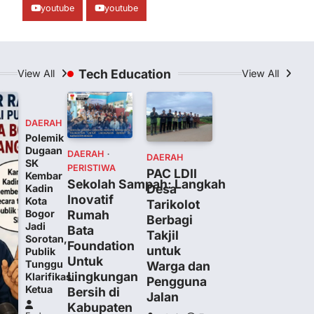
youtube
youtube
Tech Education
View All
View All
DAERAH
Polemik
Dugaan
DAERAH
DAERAH
SK
PERISTIWA
PAC LDII
Kembar
Sekolah Sampah: Langkah
Desa
Kadin
h
Inovatif
Kota
Tarikolot
Rumah
Bogor
Berbagi
Jadi
Bata
Takjil
Sorotan,
Foundation
untuk
Publik
Untuk
Tunggu
Warga dan
Lingkungan
Klarifikasi
Pengguna
Ketua
Bersih di
Jalan
Kabupaten